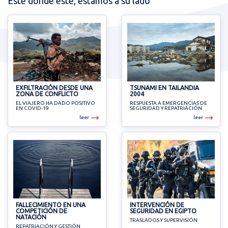
Esté donde esté, estamos a su lado
EXFILTRACIÓN DESDE UNA
TSUNAMI EN TAILANDIA
ZONA DE CONFLICTO
2004
EL VIAJERO HA DADO POSITIVO
RESPUESTA A EMERGENCIAS DE
EN COVID-19
SEGURIDAD Y REPATRIACIÓN
leer
leer
FALLECIMIENTO EN UNA
INTERVENCIÓN DE
COMPETICIÓN DE
SEGURIDAD EN EGIPTO
NATACIÓN
TRASLADOS Y SUPERVISIÓN
REPATRIACIÓN Y GESTIÓN