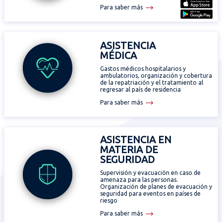
Tratamiento fuera del país
Para saber más
320
13
55
48
Lesión irreversible
DIAS
HRS
MIN
SEC
MIEMBROS & DOCUMENTACIÓN
Notificar un siniestro (Espacio para Miembros)
ASISTENCIA
MÉDICA
Certificado de visado (Espacio para Miembros)
Gastos médicos hospitalarios y
Folleto personalizado y tarjeta de miembro
Gymnaestrada Mundial 2027
ambulatorios, organización y cobertura
de la repatriación y el tratamiento al
337
13
55
48
regresar al país de residencia
DIAS
HRS
MIN
SEC
Para saber más
ASISTENCIA EN
MATERIA DE
SEGURIDAD
Supervisión y evacuación en caso de
amenaza para las personas.
Organización de planes de evacuación y
seguridad para eventos en países de
riesgo
Para saber más